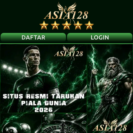
DAFTAR
LOGIN