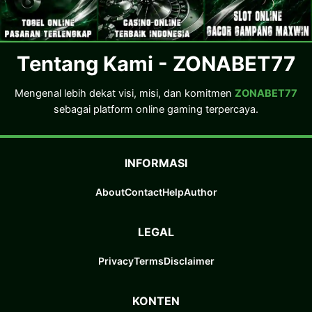
Tentang Kami - ZONABET77
Mengenal lebih dekat visi, misi, dan komitmen
ZONABET77
sebagai platform online gaming terpercaya.
INFORMASI
About
Contact
Help
Author
LEGAL
Privacy
Terms
Disclaimer
KONTEN